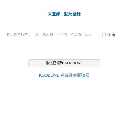
未登錄，點此登錄
全
「卷」為單行本，「話」為連載，一「卷」包含多「話」
推送已選到 KOOBONE
KOOBONE 在線漫畫閱讀器