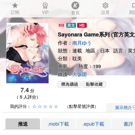
star
workspace_premium
settings
auto_
訂閱
VIP
設置
閱
首頁
Sayonara Game系列 (官方英文
作者：
南月ゆう
狀態：連載 地區：日本 語言：英
分類：
耽美
更新： 熱度：199
維護：
大饭团
7.4
分
（ 5 人評分）
我的評分：
☆
☆
☆
☆
☆
（點擊星號評價）
展示簡介
推送
.mobi下載
.epub下載
書評