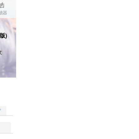
stories
讀器
版)
文
▽