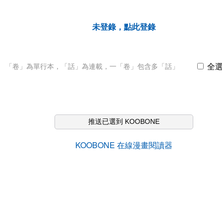
未登錄，點此登錄
全
「卷」為單行本，「話」為連載，一「卷」包含多「話」
推送已選到 KOOBONE
KOOBONE 在線漫畫閱讀器