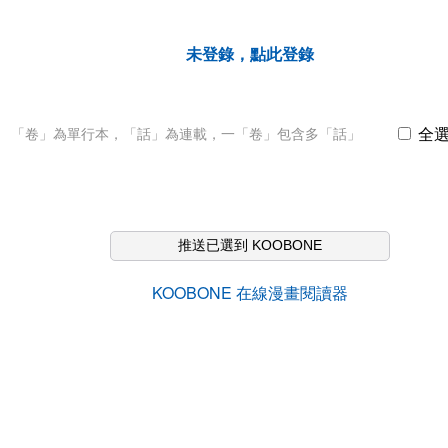
未登錄，點此登錄
全
「卷」為單行本，「話」為連載，一「卷」包含多「話」
推送已選到 KOOBONE
KOOBONE 在線漫畫閱讀器