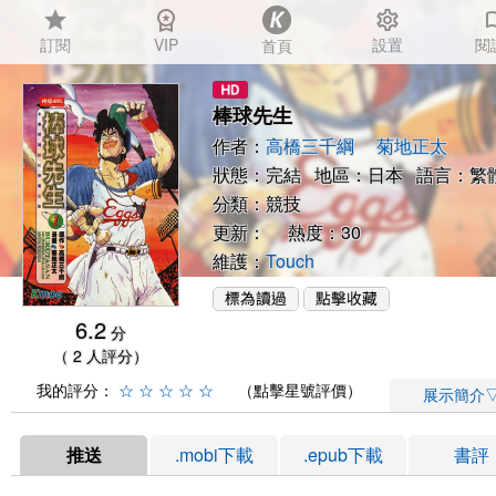
star
workspace_premium
settings
auto_
訂閱
VIP
設置
閱
首頁
棒球先生
作者：
高橋三千綱
菊地正太
狀態：完結 地區：日本 語言：繁
分類：
競技
更新： 熱度：30
維護：
Touch
6.2
分
（ 2 人評分）
我的評分：
☆
☆
☆
☆
☆
（點擊星號評價）
展示簡介
推送
.mobi下載
.epub下載
書評