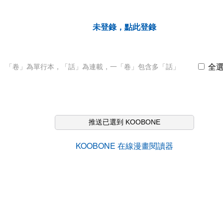
未登錄，點此登錄
全
「卷」為單行本，「話」為連載，一「卷」包含多「話」
推送已選到 KOOBONE
KOOBONE 在線漫畫閱讀器