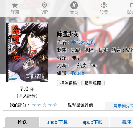
star
workspace_premium
settings
auto_
訂閱
VIP
設置
閱
首頁
除靈少女
作者：
手代木史織
狀態：完結 地區：日本 語言：繁
分類：
神鬼
更新： 熱度：25
維護：
Touch
7.0
分
（ 4 人評分）
我的評分：
☆
☆
☆
☆
☆
（點擊星號評價）
展示簡介
推送
.mobi下載
.epub下載
書評