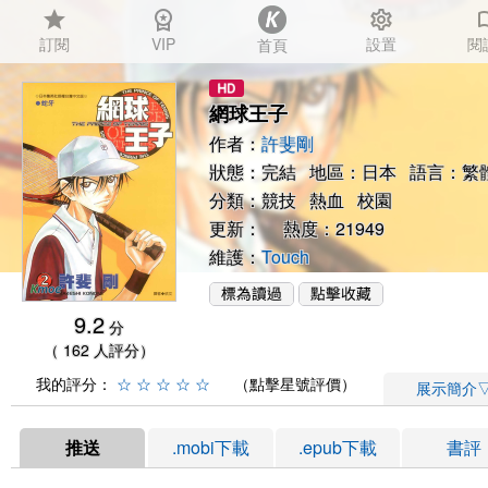
star
workspace_premium
settings
auto_
訂閱
VIP
設置
閱
首頁
網球王子
作者：
許斐剛
狀態：完結 地區：日本 語言：繁
分類：
競技
熱血
校園
更新： 熱度：21949
維護：
Touch
9.2
分
（ 162 人評分）
我的評分：
☆
☆
☆
☆
☆
（點擊星號評價）
展示簡介
推送
.mobi下載
.epub下載
書評