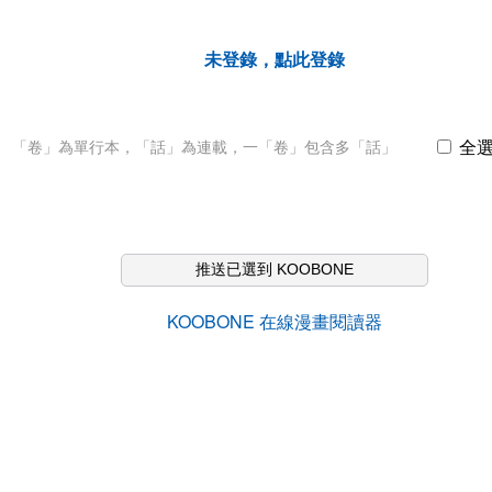
未登錄，點此登錄
全
「卷」為單行本，「話」為連載，一「卷」包含多「話」
推送已選到 KOOBONE
KOOBONE 在線漫畫閱讀器