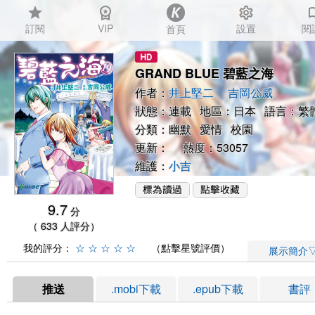
star
workspace_premium
settings
auto_
訂閱
VIP
設置
閱
首頁
GRAND BLUE 碧藍之海
作者：
井上堅二
吉岡公威
狀態：連載 地區：日本 語言：繁
分類：
幽默
愛情
校園
更新： 熱度：53057
維護：
小吉
9.7
分
（ 633 人評分）
我的評分：
☆
☆
☆
☆
☆
（點擊星號評價）
展示簡介
推送
.mobi下載
.epub下載
書評