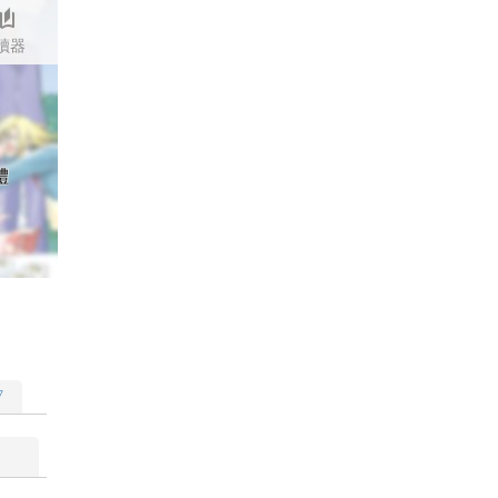
stories
讀器
體
▽