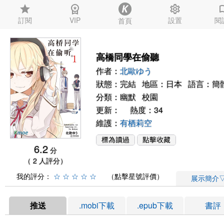
star
workspace_premium
settings
auto_
訂閱
VIP
設置
閱
首頁
高橋同學在偷聽
作者：
北歐ゆう
狀態：完結 地區：日本 語言：簡
分類：
幽默
校園
更新： 熱度：34
維護：
有栖莉空
6.2
分
（ 2 人評分）
我的評分：
☆
☆
☆
☆
☆
（點擊星號評價）
展示簡介
推送
.mobi下載
.epub下載
書評