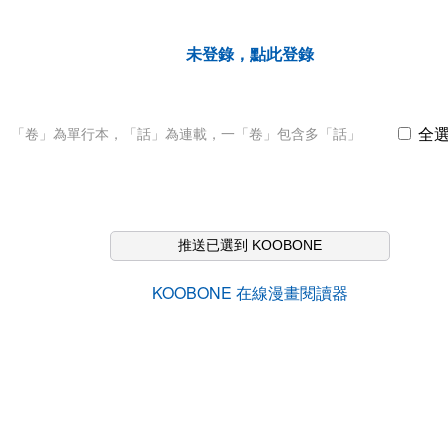
未登錄，點此登錄
全
「卷」為單行本，「話」為連載，一「卷」包含多「話」
推送已選到 KOOBONE
KOOBONE 在線漫畫閱讀器