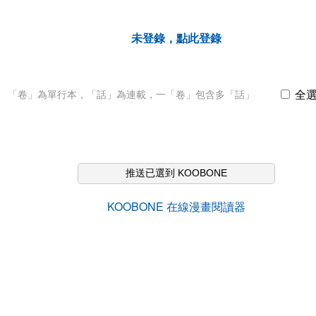
未登錄，點此登錄
全
「卷」為單行本，「話」為連載，一「卷」包含多「話」
推送已選到 KOOBONE
KOOBONE 在線漫畫閱讀器