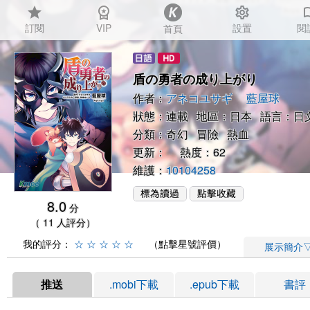
star
workspace_premium
settings
auto_
訂閱
VIP
設置
閱
首頁
盾の勇者の成り上がり
作者：
アネコユサギ
藍屋球
狀態：連載 地區：日本 語言：日
分類：
奇幻
冒險
熱血
更新： 熱度：62
維護：
10104258
8.0
分
（ 11 人評分）
我的評分：
☆
☆
☆
☆
☆
（點擊星號評價）
展示簡介
推送
.mobi下載
.epub下載
書評