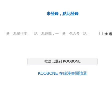
未登錄，點此登錄
全
「卷」為單行本，「話」為連載，一「卷」包含多「話」
推送已選到 KOOBONE
KOOBONE 在線漫畫閱讀器