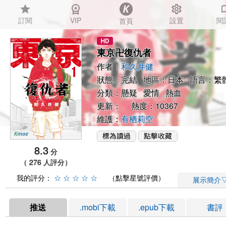
star
workspace_premium
settings
auto_
訂閱
VIP
設置
閱
首頁
東京卍復仇者
作者：
和久井健
狀態：完結 地區：日本 語言：繁
分類：
懸疑
愛情
熱血
更新： 熱度：10367
維護：
有栖莉空
8.3
分
（ 276 人評分）
我的評分：
☆
☆
☆
☆
☆
（點擊星號評價）
展示簡介
推送
.mobi下載
.epub下載
書評