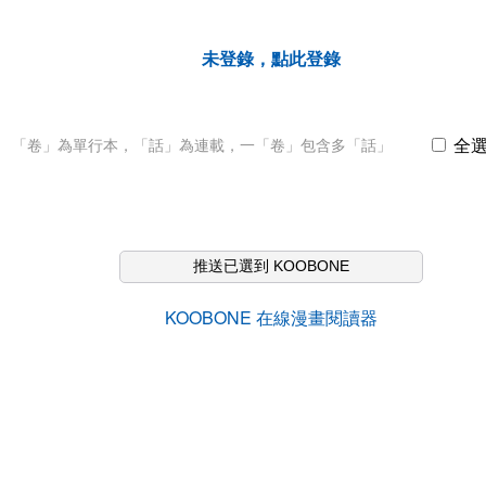
未登錄，點此登錄
全
「卷」為單行本，「話」為連載，一「卷」包含多「話」
推送已選到 KOOBONE
KOOBONE 在線漫畫閱讀器