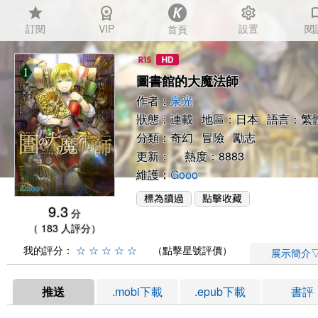
star
workspace_premium
settings
auto_
訂閱
VIP
設置
閱
首頁
圖書館的大魔法師
作者：
泉光
狀態：連載 地區：日本 語言：繁
分類：
奇幻
冒險
勵志
更新： 熱度：8883
維護：
Gooo
9.3
分
（ 183 人評分）
我的評分：
☆
☆
☆
☆
☆
（點擊星號評價）
展示簡介
推送
.mobi下載
.epub下載
書評