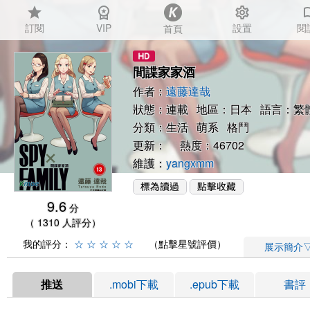
star
workspace_premium
settings
auto_
訂閱
VIP
設置
閱
首頁
間諜家家酒
作者：
遠藤達哉
狀態：連載 地區：日本 語言：繁
分類：
生活
萌系
格鬥
更新： 熱度：46702
維護：
yangxmm
9.6
分
（ 1310 人評分）
我的評分：
☆
☆
☆
☆
☆
（點擊星號評價）
展示簡介
推送
.mobi下載
.epub下載
書評