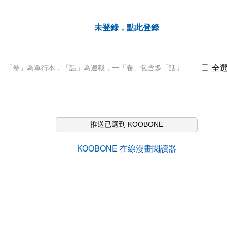
未登錄，點此登錄
全
「卷」為單行本，「話」為連載，一「卷」包含多「話」
推送已選到 KOOBONE
KOOBONE 在線漫畫閱讀器