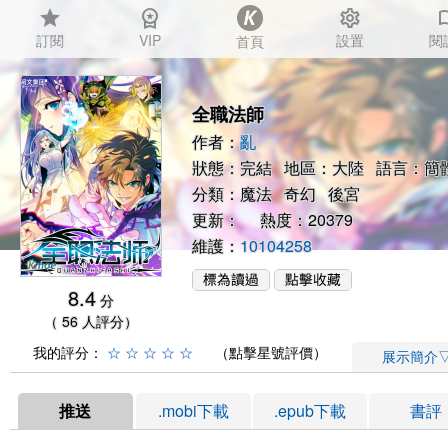
star
workspace_premium
settings
auto_
訂閱
VIP
設置
閱
首頁
全職法師
作者：
亂
狀態：完結 地區：大陸 語言：簡
分類：
魔法
奇幻
後宮
更新： 熱度：20379
維護：
10104258
8.4
分
（ 56 人評分）
我的評分：
☆
☆
☆
☆
☆
（點擊星號評價）
展示簡介
推送
.mobi下載
.epub下載
書評