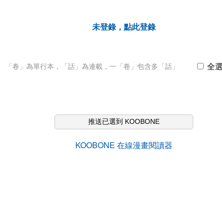
未登錄，點此登錄
全
「卷」為單行本，「話」為連載，一「卷」包含多「話」
推送已選到 KOOBONE
KOOBONE 在線漫畫閱讀器