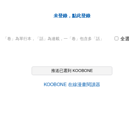
未登錄，點此登錄
全
「卷」為單行本，「話」為連載，一「卷」包含多「話」
推送已選到 KOOBONE
KOOBONE 在線漫畫閱讀器