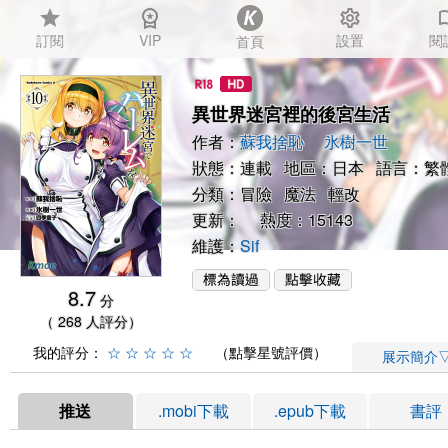
star
workspace_premium
settings
auto_
訂閱
VIP
設置
閱
首頁
異世界迷宮裡的後宮生活
作者：
蘇我捨恥
氷樹一世
狀態：連載 地區：日本 語言：繁
分類：
冒險
魔法
輕改
更新： 熱度：15143
維護：
Sif
8.7
分
（ 268 人評分）
我的評分：
☆
☆
☆
☆
☆
（點擊星號評價）
展示簡介
推送
.mobi下載
.epub下載
書評