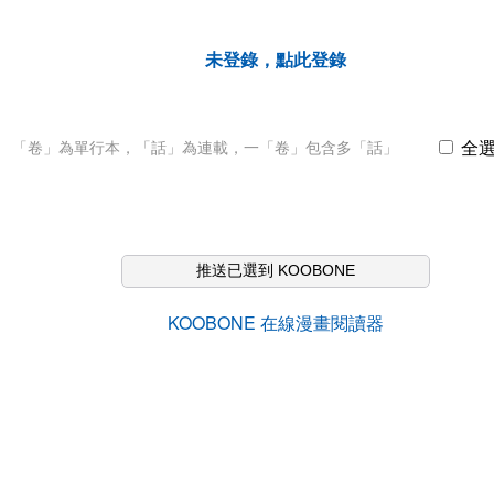
未登錄，點此登錄
全
「卷」為單行本，「話」為連載，一「卷」包含多「話」
推送已選到 KOOBONE
KOOBONE 在線漫畫閱讀器