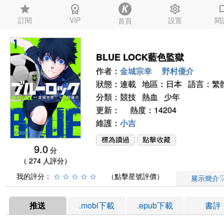
star
workspace_premium
settings
auto_
訂閱
VIP
設置
閱
首頁
BLUE LOCK藍色監獄
作者：
金城宗幸
野村優介
狀態：連載 地區：日本 語言：繁
分類：
競技
熱血
少年
更新： 熱度：14204
維護：
小吉
9.0
分
（ 274 人評分）
我的評分：
☆
☆
☆
☆
☆
（點擊星號評價）
展示簡介
推送
.mobi下載
.epub下載
書評