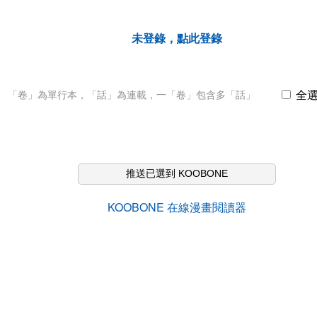
未登錄，點此登錄
全
「卷」為單行本，「話」為連載，一「卷」包含多「話」
推送已選到 KOOBONE
KOOBONE 在線漫畫閱讀器