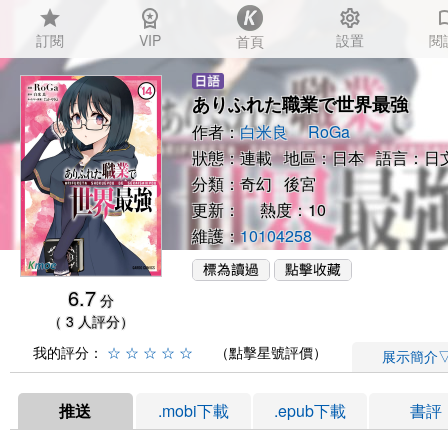
star
workspace_premium
settings
auto_
訂閱
VIP
設置
閱
首頁
ありふれた職業で世界最強
作者：
白米良
RoGa
狀態：連載 地區：日本 語言：日
分類：
奇幻
後宮
更新： 熱度：10
維護：
10104258
6.7
分
（ 3 人評分）
我的評分：
☆
☆
☆
☆
☆
（點擊星號評價）
展示簡介
推送
.mobi下載
.epub下載
書評