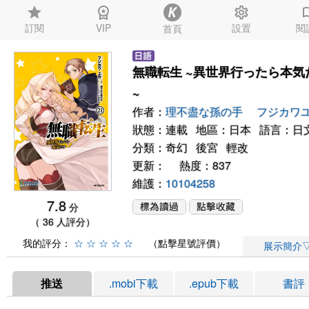
star
workspace_premium
settings
auto_
訂閱
VIP
設置
閱
首頁
無職転生 ~異世界行ったら本気
~
作者：
理不盡な孫の手
フジカワ
狀態：連載 地區：日本 語言：日
分類：
奇幻
後宮
輕改
更新： 熱度：837
維護：
10104258
7.8
分
（ 36 人評分）
我的評分：
☆
☆
☆
☆
☆
（點擊星號評價）
展示簡介
推送
.mobi下載
.epub下載
書評