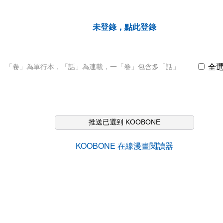
未登錄，點此登錄
全
「卷」為單行本，「話」為連載，一「卷」包含多「話」
推送已選到 KOOBONE
KOOBONE 在線漫畫閱讀器