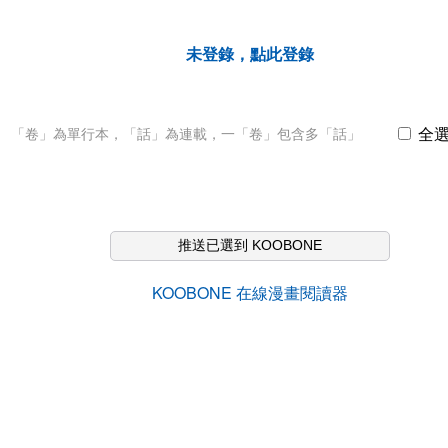
未登錄，點此登錄
全
「卷」為單行本，「話」為連載，一「卷」包含多「話」
推送已選到 KOOBONE
KOOBONE 在線漫畫閱讀器