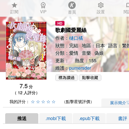
star
workspace_premium
settings
auto_
訂閱
VIP
設置
閱
首頁
歌劇國愛麗絲
作者：
樋口橘
狀態：完結 地區：日本 語言：繁
分類：
愛情
音樂
偽娘
更新： 熱度：155
維護：
pumersder
7.5
分
（ 12 人評分）
我的評分：
☆
☆
☆
☆
☆
（點擊星號評價）
展示簡介
推送
.mobi下載
.epub下載
書評