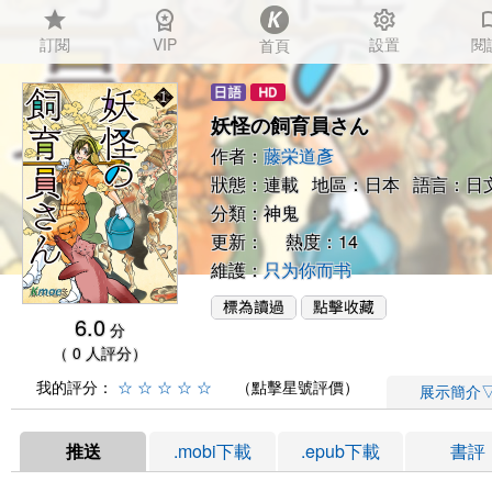
star
workspace_premium
settings
auto_
訂閱
VIP
設置
閱
首頁
妖怪の飼育員さん
作者：
藤栄道彥
狀態：連載 地區：日本 語言：日
分類：
神鬼
更新： 熱度：14
維護：
只为你而书
6.0
分
（ 0 人評分）
我的評分：
☆
☆
☆
☆
☆
（點擊星號評價）
展示簡介
推送
.mobi下載
.epub下載
書評