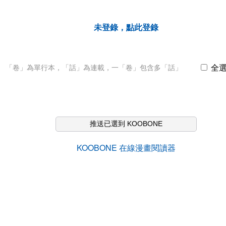
未登錄，點此登錄
全
「卷」為單行本，「話」為連載，一「卷」包含多「話」
推送已選到 KOOBONE
KOOBONE 在線漫畫閱讀器