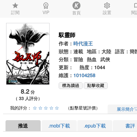
star
workspace_premium
settings
auto_
訂閱
VIP
設置
閱
首頁
馭靈師
作者：
時代漫王
狀態：連載 地區：大陸 語言：簡
分類：
冒險
熱血
武俠
更新： 熱度：1044
維護：
10104258
8.2
分
（ 33 人評分）
我的評分：
☆
☆
☆
☆
☆
（點擊星號評價）
展示簡介
推送
.mobi下載
.epub下載
書評