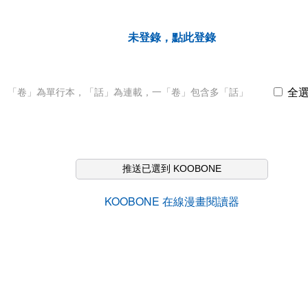
未登錄，點此登錄
全
「卷」為單行本，「話」為連載，一「卷」包含多「話」
推送已選到 KOOBONE
KOOBONE 在線漫畫閱讀器