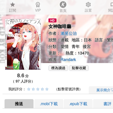
star
workspace_premium
settings
auto_
訂閱
VIP
設置
閱
首頁
女神咖啡廳
作者：
瀨尾公治
狀態：連載 地區：日本 語言：繁
分類：
愛情
青年
後宮
更新： 熱度：13470
維護：
Randark
8.6
分
（ 97 人評分）
我的評分：
☆
☆
☆
☆
☆
（點擊星號評價）
展示簡介
推送
.mobi下載
.epub下載
書評