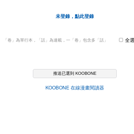
未登錄，點此登錄
全
「卷」為單行本，「話」為連載，一「卷」包含多「話」
推送已選到 KOOBONE
KOOBONE 在線漫畫閱讀器