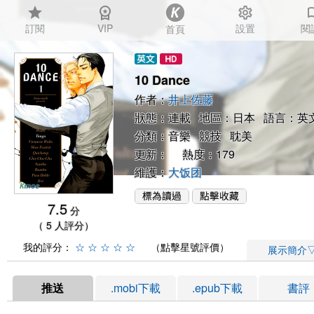
star
workspace_premium
settings
auto_
訂閱
VIP
設置
閱
首頁
10 Dance
作者：
井上佐藤
狀態：連載 地區：日本 語言：英
分類：
音樂
競技
耽美
更新： 熱度：179
維護：
大饭团
7.5
分
（ 5 人評分）
我的評分：
☆
☆
☆
☆
☆
（點擊星號評價）
展示簡介
推送
.mobi下載
.epub下載
書評