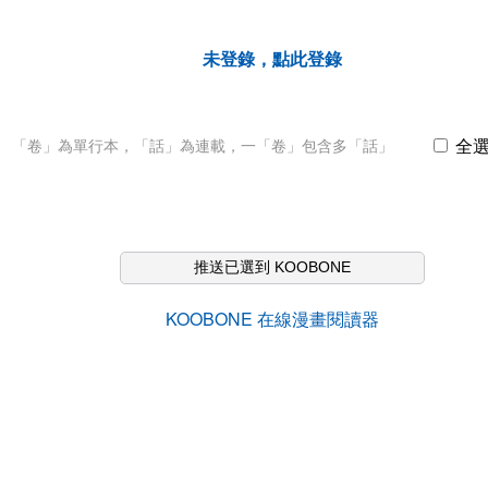
未登錄，點此登錄
全
「卷」為單行本，「話」為連載，一「卷」包含多「話」
推送已選到 KOOBONE
KOOBONE 在線漫畫閱讀器