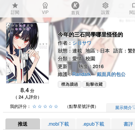
star
workspace_premium
settings
auto_
訂閱
VIP
設置
閱
首頁
今年的三石同學哪里怪怪的
作者：
シロサワ
狀態：連載 地區：日本 語言：繁
分類：
愛情
校園
更新： 熱度：2016
維護：
Randark
戴面具的包公
8.4
分
（ 24 人評分）
我的評分：
☆
☆
☆
☆
☆
（點擊星號評價）
展示簡介
推送
.mobi下載
.epub下載
書評