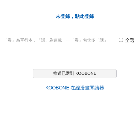
未登錄，點此登錄
全
「卷」為單行本，「話」為連載，一「卷」包含多「話」
推送已選到 KOOBONE
KOOBONE 在線漫畫閱讀器