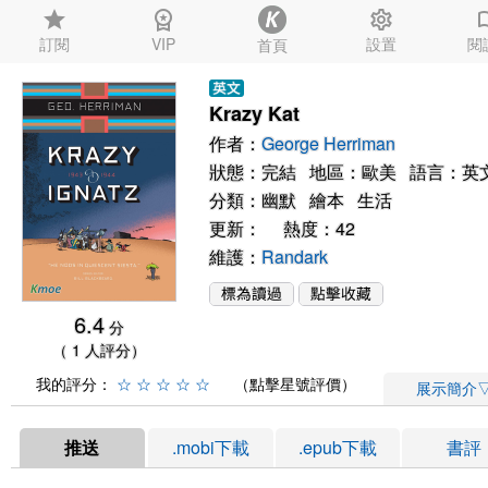
star
workspace_premium
settings
auto_
訂閱
VIP
設置
閱
首頁
Krazy Kat
作者：
George Herriman
狀態：完結 地區：歐美 語言：英
分類：
幽默
繪本
生活
更新： 熱度：42
維護：
Randark
6.4
分
（ 1 人評分）
我的評分：
☆
☆
☆
☆
☆
（點擊星號評價）
展示簡介
推送
.mobi下載
.epub下載
書評