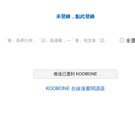
未登錄，點此登錄
全
「卷」為單行本，「話」為連載，一「卷」包含多「話」
推送已選到 KOOBONE
KOOBONE 在線漫畫閱讀器