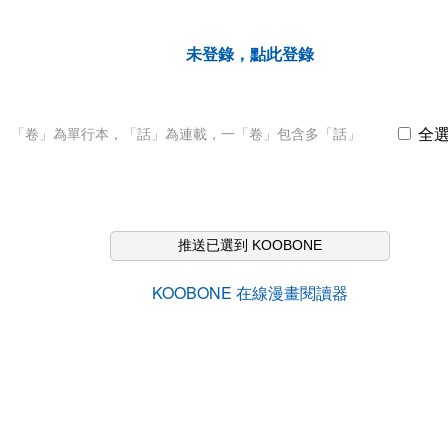
未登錄，點此登錄
全
「卷」為單行本，「話」為連載，一「卷」包含多「話」
推送已選到 KOOBONE
KOOBONE 在線漫畫閱讀器