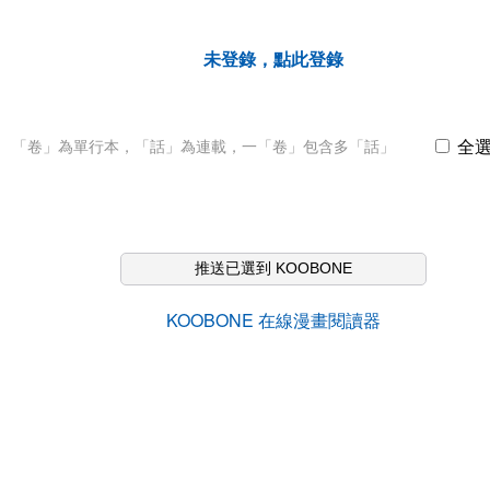
未登錄，點此登錄
全
「卷」為單行本，「話」為連載，一「卷」包含多「話」
推送已選到 KOOBONE
KOOBONE 在線漫畫閱讀器