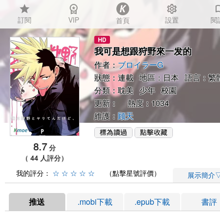
star
workspace_premium
settings
auto_
訂閱
VIP
設置
閱
首頁
我可是想跟狩野來一发的
作者：
ブロイラーG
狀態：連載 地區：日本 語言：繁
分類：
耽美
少年
校園
更新： 熱度：1034
維護：
顾天
8.7
分
（ 44 人評分）
我的評分：
☆
☆
☆
☆
☆
（點擊星號評價）
展示簡介
推送
.mobi下載
.epub下載
書評