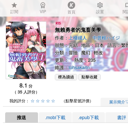
star
workspace_premium
settings
auto_
訂閱
VIP
設置
閱
首頁
無賴勇者的鬼畜美學
作者：
上棲綴人
中曾根ハイジ
狀態：完結 地區：日本 語言：繁
分類：
冒險
魔幻
輕改
更新： 熱度：235
維護：
tohsakarin
8.1
分
（ 35 人評分）
我的評分：
☆
☆
☆
☆
☆
（點擊星號評價）
展示簡介
推送
.mobi下載
.epub下載
書評