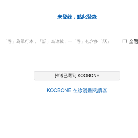
未登錄，點此登錄
全
「卷」為單行本，「話」為連載，一「卷」包含多「話」
推送已選到 KOOBONE
KOOBONE 在線漫畫閱讀器