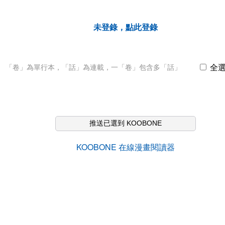
未登錄，點此登錄
全
「卷」為單行本，「話」為連載，一「卷」包含多「話」
推送已選到 KOOBONE
KOOBONE 在線漫畫閱讀器