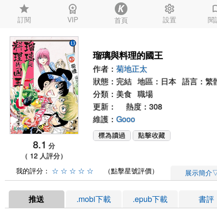
star
workspace_premium
settings
auto_
訂閱
VIP
設置
閱
首頁
瑠璃與料理的國王
作者：
菊地正太
狀態：完結 地區：日本 語言：繁
分類：
美食
職場
更新： 熱度：308
維護：
Gooo
8.1
分
（ 12 人評分）
我的評分：
☆
☆
☆
☆
☆
（點擊星號評價）
展示簡介
推送
.mobi下載
.epub下載
書評