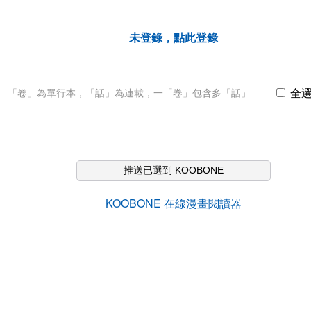
未登錄，點此登錄
全
「卷」為單行本，「話」為連載，一「卷」包含多「話」
推送已選到 KOOBONE
KOOBONE 在線漫畫閱讀器