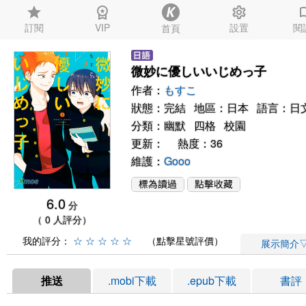
star
workspace_premium
settings
auto_
訂閱
VIP
設置
閱
首頁
微妙に優しいいじめっ子
作者：
もすこ
狀態：完結 地區：日本 語言：日
分類：
幽默
四格
校園
更新： 熱度：36
維護：
Gooo
6.0
分
（ 0 人評分）
我的評分：
☆
☆
☆
☆
☆
（點擊星號評價）
展示簡介
推送
.mobi下載
.epub下載
書評