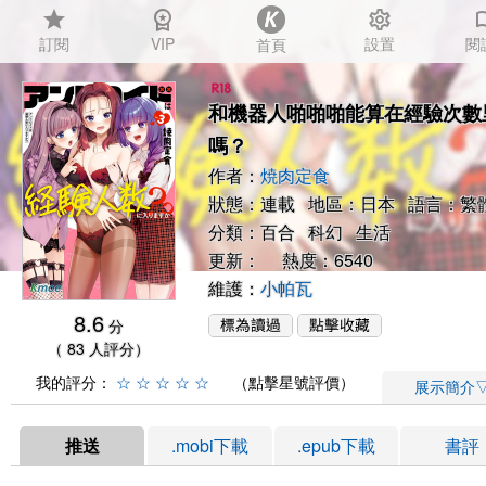
star
workspace_premium
settings
auto_
訂閱
VIP
設置
閱
首頁
和機器人啪啪啪能算在經驗次數
嗎？
作者：
焼肉定食
狀態：連載 地區：日本 語言：繁
分類：
百合
科幻
生活
更新： 熱度：6540
維護：
小帕瓦
8.6
分
（ 83 人評分）
我的評分：
☆
☆
☆
☆
☆
（點擊星號評價）
展示簡介
推送
.mobi下載
.epub下載
書評