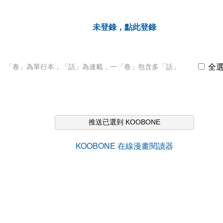
未登錄，點此登錄
全
「卷」為單行本，「話」為連載，一「卷」包含多「話」
推送已選到 KOOBONE
KOOBONE 在線漫畫閱讀器