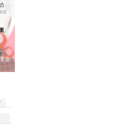
stories
讀器
里
體
▽