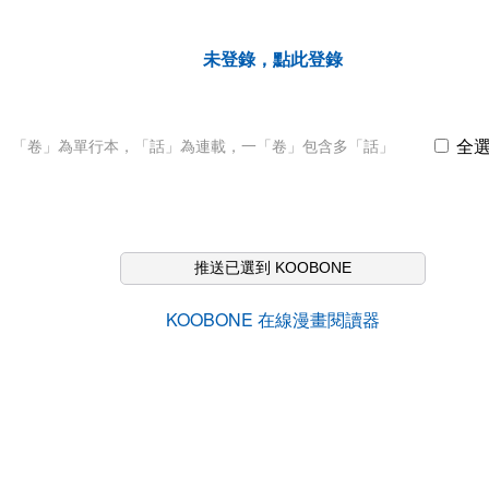
未登錄，點此登錄
全
「卷」為單行本，「話」為連載，一「卷」包含多「話」
推送已選到 KOOBONE
KOOBONE 在線漫畫閱讀器