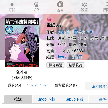
star
workspace_premium
settings
auto_
訂閱
VIP
設置
閱
首頁
電鋸人2
作者：
藤本樹
藤本タツキ
狀態：連載 地區：日本 語言：繁
分類：
格鬥
冒險
神鬼
更新： 熱度：68886
維護：
Inory
小帕瓦
9.4
分
（ 484 人評分）
我的評分：
☆
☆
☆
☆
☆
（點擊星號評價）
展示簡介
推送
.mobi下載
.epub下載
書評