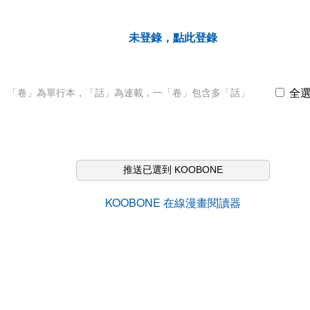
未登錄，點此登錄
全
「卷」為單行本，「話」為連載，一「卷」包含多「話」
推送已選到 KOOBONE
KOOBONE 在線漫畫閱讀器