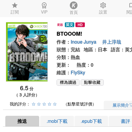
star
workspace_premium
settings
auto_
訂閱
VIP
設置
閱
首頁
BTOOOM!
作者：
Inoue Junya
井上淳哉
狀態：完結 地區：日本 語言：英
分類：
熱血
更新： 熱度：0
維護：
FlySky
6.5
分
（ 3 人評分）
我的評分：
☆
☆
☆
☆
☆
（點擊星號評價）
展示簡介
推送
.mobi下載
.epub下載
書評