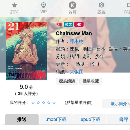
star
workspace_premium
settings
auto_
訂閱
VIP
設置
閱
首頁
Chainsaw Man
作者：
藤本樹
狀態：連載 地區：日本 語言：英
分類：
格鬥
奇幻
少年
更新： 熱度：1911
維護：
大饭团
9.0
分
（ 38 人評分）
我的評分：
☆
☆
☆
☆
☆
（點擊星號評價）
展示簡介
推送
.mobi下載
.epub下載
書評