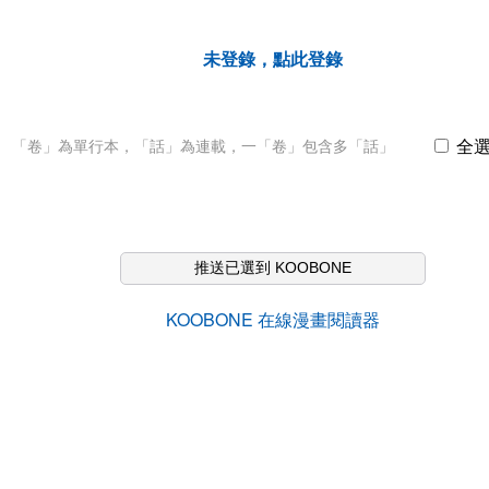
未登錄，點此登錄
全
「卷」為單行本，「話」為連載，一「卷」包含多「話」
推送已選到 KOOBONE
KOOBONE 在線漫畫閱讀器