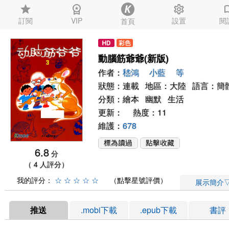
star
workspace_premium
settings
auto_
訂閱
VIP
設置
閱
首頁
動腦筋爺爺(新版)
作者：
嵇鴻
小藍
等
狀態：連載 地區：大陸 語言：簡
分類：
繪本
幽默
生活
更新： 熱度：11
維護：
678
6.8
分
（ 4 人評分）
我的評分：
☆
☆
☆
☆
☆
（點擊星號評價）
展示簡介
推送
.mobi下載
.epub下載
書評