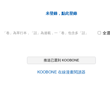
未登錄，點此登錄
全
「卷」為單行本，「話」為連載，一「卷」包含多「話」
推送已選到 KOOBONE
KOOBONE 在線漫畫閱讀器