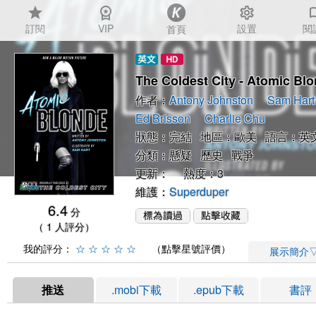
star
workspace_premium
settings
auto_
訂閱
VIP
設置
閱
首頁
The Coldest City - Atomic Bl
作者：
Antony Johnston
Sam Hart
Ed Brisson
Charlie Chu
狀態：完結 地區：歐美 語言：英
分類：
懸疑
歷史
戰爭
更新： 熱度：3
維護：
Superduper
6.4
分
（ 1 人評分）
我的評分：
☆
☆
☆
☆
☆
（點擊星號評價）
展示簡介
推送
.mobi下載
.epub下載
書評