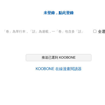
未登錄，點此登錄
全
「卷」為單行本，「話」為連載，一「卷」包含多「話」
推送已選到 KOOBONE
KOOBONE 在線漫畫閱讀器