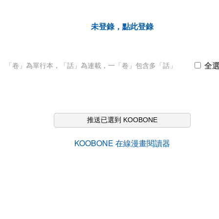
未登錄，點此登錄
全
「卷」為單行本，「話」為連載，一「卷」包含多「話」
推送已選到 KOOBONE
KOOBONE 在線漫畫閱讀器