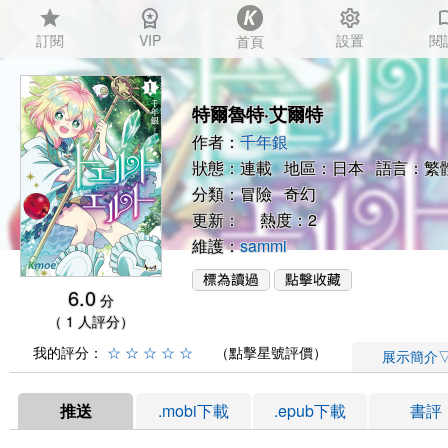
star
workspace_premium
settings
auto_
訂閱
VIP
設置
閱
首頁
特爾魯特·艾爾特
作者：
千年銀
狀態：連載 地區：日本 語言：繁
分類：
冒險
奇幻
更新： 熱度：2
維護：
sammi
6.0
分
（ 1 人評分）
我的評分：
☆
☆
☆
☆
☆
（點擊星號評價）
展示簡介
推送
.mobi下載
.epub下載
書評