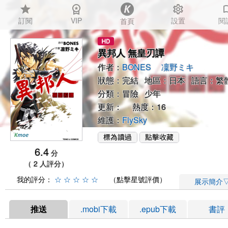
star
workspace_premium
settings
auto_
訂閱
VIP
設置
閱
首頁
異邦人 無皇刃譚
作者：
BONES
凜野ミキ
狀態：完結 地區：日本 語言：繁
分類：
冒險
少年
更新： 熱度：16
維護：
FlySky
6.4
分
（ 2 人評分）
我的評分：
☆
☆
☆
☆
☆
（點擊星號評價）
展示簡介
推送
.mobi下載
.epub下載
書評