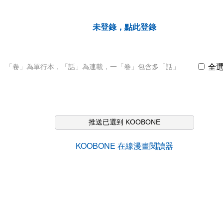
未登錄，點此登錄
全
「卷」為單行本，「話」為連載，一「卷」包含多「話」
推送已選到 KOOBONE
KOOBONE 在線漫畫閱讀器