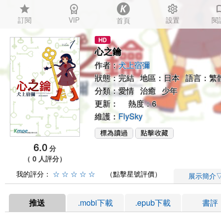
star
workspace_premium
settings
auto_
訂閱
VIP
設置
閱
首頁
心之鑰
作者：
犬上宿彌
狀態：完結 地區：日本 語言：繁
分類：
愛情
治癒
少年
更新： 熱度：6
維護：
FlySky
6.0
分
（ 0 人評分）
我的評分：
☆
☆
☆
☆
☆
（點擊星號評價）
展示簡介
推送
.mobi下載
.epub下載
書評