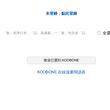
未登錄，點此登錄
全
「卷」為單行本，「話」為連載，一「卷」包含多「話」
推送已選到 KOOBONE
KOOBONE 在線漫畫閱讀器