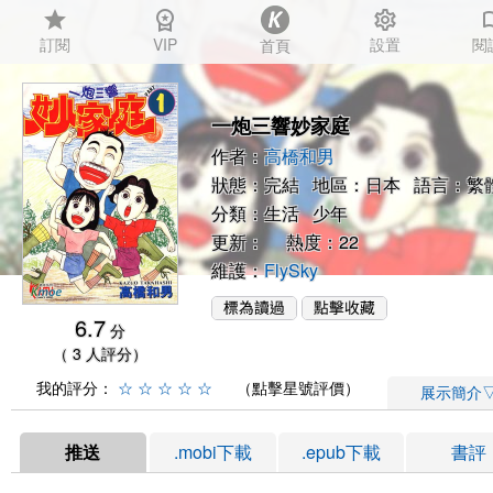
star
workspace_premium
settings
auto_
訂閱
VIP
設置
閱
首頁
一炮三響妙家庭
作者：
高橋和男
狀態：完結 地區：日本 語言：繁
分類：
生活
少年
更新： 熱度：22
維護：
FlySky
6.7
分
（ 3 人評分）
我的評分：
☆
☆
☆
☆
☆
（點擊星號評價）
展示簡介
推送
.mobi下載
.epub下載
書評