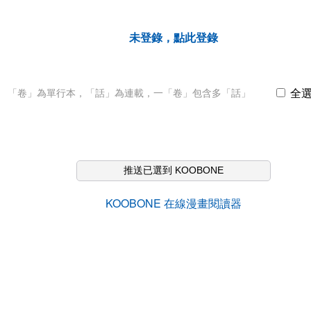
未登錄，點此登錄
全
「卷」為單行本，「話」為連載，一「卷」包含多「話」
推送已選到 KOOBONE
KOOBONE 在線漫畫閱讀器