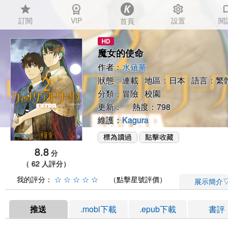
star
workspace_premium
settings
auto_
訂閱
VIP
設置
閱
首頁
魔女的使命
作者：
水薙竜
狀態：連載 地區：日本 語言：繁
分類：
冒險
校園
更新： 熱度：798
維護：
Kagura
8.8
分
（ 62 人評分）
我的評分：
☆
☆
☆
☆
☆
（點擊星號評價）
展示簡介
推送
.mobi下載
.epub下載
書評