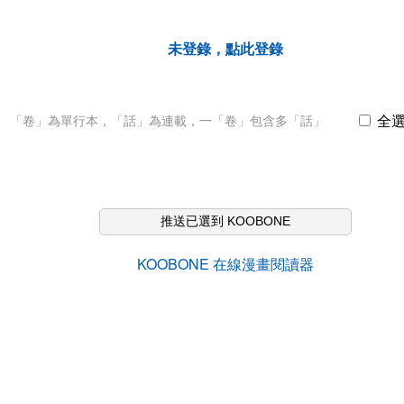
未登錄，點此登錄
全
「卷」為單行本，「話」為連載，一「卷」包含多「話」
推送已選到 KOOBONE
KOOBONE 在線漫畫閱讀器