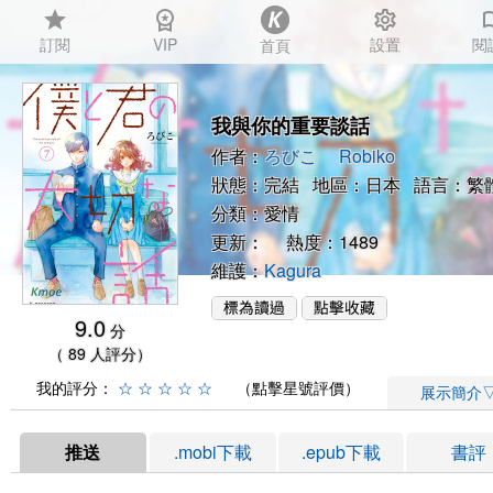
star
workspace_premium
settings
auto_
訂閱
VIP
設置
閱
首頁
我與你的重要談話
作者：
ろびこ
Robiko
狀態：完結 地區：日本 語言：繁
分類：
愛情
更新： 熱度：1489
維護：
Kagura
9.0
分
（ 89 人評分）
我的評分：
☆
☆
☆
☆
☆
（點擊星號評價）
展示簡介
推送
.mobi下載
.epub下載
書評