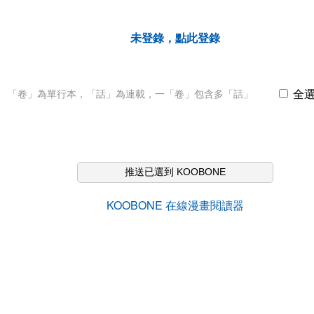
未登錄，點此登錄
全
「卷」為單行本，「話」為連載，一「卷」包含多「話」
推送已選到 KOOBONE
KOOBONE 在線漫畫閱讀器