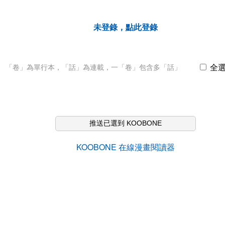
未登錄，點此登錄
全
「卷」為單行本，「話」為連載，一「卷」包含多「話」
推送已選到 KOOBONE
KOOBONE 在線漫畫閱讀器