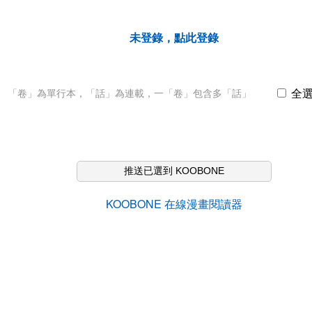
未登錄，點此登錄
全
「卷」為單行本，「話」為連載，一「卷」包含多「話」
推送已選到 KOOBONE
KOOBONE 在線漫畫閱讀器