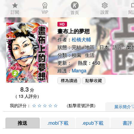
star
workspace_premium
settings
auto_
訂閱
VIP
設置
閱
首頁
畫布上的夢想
作者：
松橋犬輔
狀態：完結 地區：日本 語言：繁
分類：
校園
生活
更新： 熱度：450
維護：
Manga
8.3
分
（ 13 人評分）
我的評分：
☆
☆
☆
☆
☆
（點擊星號評價）
展示簡介
推送
.mobi下載
.epub下載
書評