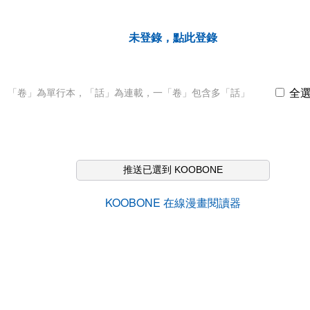
未登錄，點此登錄
全
「卷」為單行本，「話」為連載，一「卷」包含多「話」
推送已選到 KOOBONE
KOOBONE 在線漫畫閱讀器