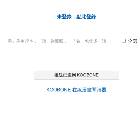
未登錄，點此登錄
全
「卷」為單行本，「話」為連載，一「卷」包含多「話」
推送已選到 KOOBONE
KOOBONE 在線漫畫閱讀器