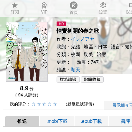
star
workspace_premium
settings
auto_
訂閱
VIP
設置
閱
首頁
情竇初開的春之歌
作者：
イシノアヤ
狀態：完結 地區：日本 語言：繁
分類：
校園
耽美
治癒
更新： 熱度：747
維護：
顾天
8.9
分
（ 94 人評分）
我的評分：
☆
☆
☆
☆
☆
（點擊星號評價）
展示簡介
推送
.mobi下載
.epub下載
書評