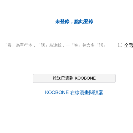
未登錄，點此登錄
全
「卷」為單行本，「話」為連載，一「卷」包含多「話」
推送已選到 KOOBONE
KOOBONE 在線漫畫閱讀器