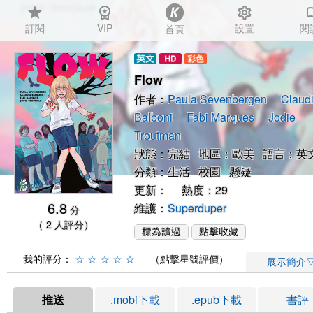
star
workspace_premium
settings
auto_
訂閱
VIP
設置
閱
首頁
Flow
作者：
Paula Sevenbergen
Claud
Balboni
Fabi Marques
Jodie
Troutman
狀態：完結 地區：歐美 語言：英
分類：
生活
校園
懸疑
更新： 熱度：29
6.8
維護：
Superduper
分
（ 2 人評分）
我的評分：
☆
☆
☆
☆
☆
（點擊星號評價）
展示簡介
推送
.mobi下載
.epub下載
書評