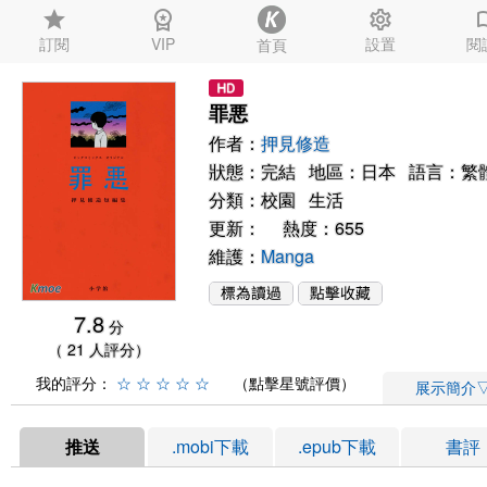
star
workspace_premium
settings
auto_
訂閱
VIP
設置
閱
首頁
罪悪
作者：
押見修造
狀態：完結 地區：日本 語言：繁
分類：
校園
生活
更新： 熱度：655
維護：
Manga
7.8
分
（ 21 人評分）
我的評分：
☆
☆
☆
☆
☆
（點擊星號評價）
展示簡介
推送
.mobi下載
.epub下載
書評