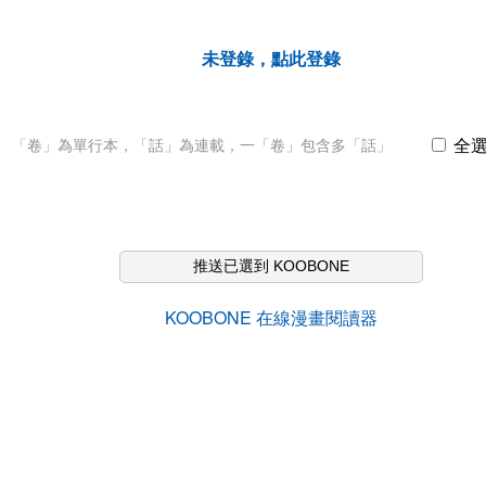
未登錄，點此登錄
全
「卷」為單行本，「話」為連載，一「卷」包含多「話」
推送已選到 KOOBONE
KOOBONE 在線漫畫閱讀器