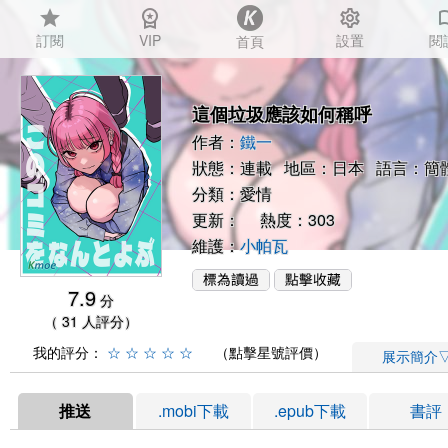
star
workspace_premium
settings
auto_
訂閱
VIP
設置
閱
首頁
這個垃圾應該如何稱呼
作者：
鐵一
狀態：連載 地區：日本 語言：簡
分類：
愛情
更新： 熱度：303
維護：
小帕瓦
7.9
分
（ 31 人評分）
我的評分：
☆
☆
☆
☆
☆
（點擊星號評價）
展示簡介
推送
.mobi下載
.epub下載
書評