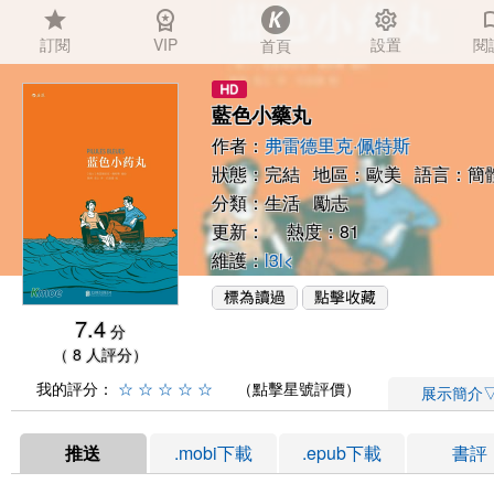
star
workspace_premium
settings
auto_
訂閱
VIP
設置
閱
首頁
藍色小藥丸
作者：
弗雷德里克·佩特斯
狀態：完結 地區：歐美 語言：簡
分類：
生活
勵志
更新： 熱度：81
維護：
l3l<
7.4
分
（ 8 人評分）
我的評分：
☆
☆
☆
☆
☆
（點擊星號評價）
展示簡介
推送
.mobi下載
.epub下載
書評