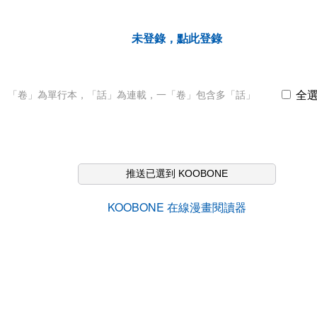
未登錄，點此登錄
全
「卷」為單行本，「話」為連載，一「卷」包含多「話」
推送已選到 KOOBONE
KOOBONE 在線漫畫閱讀器