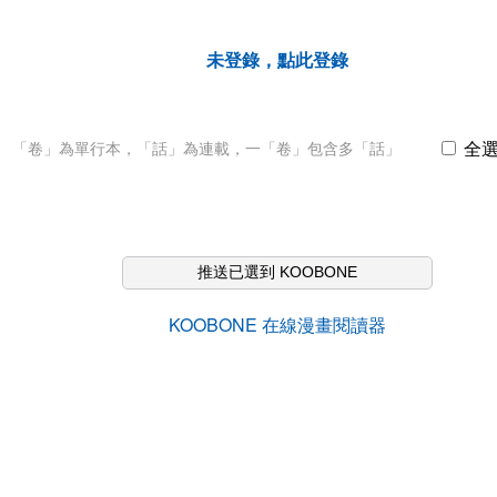
未登錄，點此登錄
全
「卷」為單行本，「話」為連載，一「卷」包含多「話」
推送已選到 KOOBONE
KOOBONE 在線漫畫閱讀器