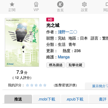
star
workspace_premium
settings
auto_
訂閱
VIP
設置
閱
首頁
光之城
作者：
淺野一二〇
狀態：完結 地區：日本 語言：繁
分類：
生活
青年
更新： 熱度：236
維護：
Manga
7.9
分
（ 12 人評分）
我的評分：
☆
☆
☆
☆
☆
（點擊星號評價）
展示簡介
推送
.mobi下載
.epub下載
書評